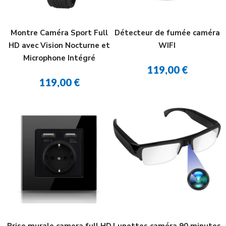
Montre Caméra Sport Full
Détecteur de fumée caméra
HD avec Vision Nocturne et
WIFI
Microphone Intégré
119,00 €
119,00 €