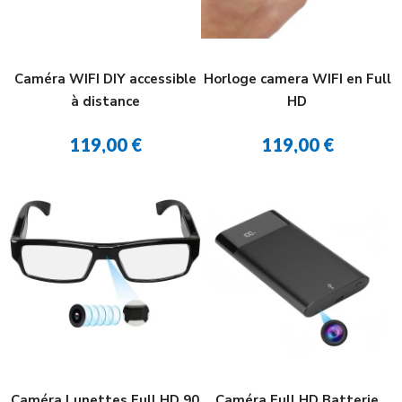
Caméra WIFI DIY accessible
Horloge camera WIFI en Full
à distance
HD
119,00 €
119,00 €
Caméra Lunettes Full HD 90
Caméra Full HD Batterie