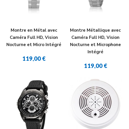
Montre en Métal avec
Montre Métallique avec
Caméra Full HD, Vision
Caméra Full HD, Vision
Nocturne et Micro Intégré
Nocturne et Microphone
Intégré
119,00 €
119,00 €