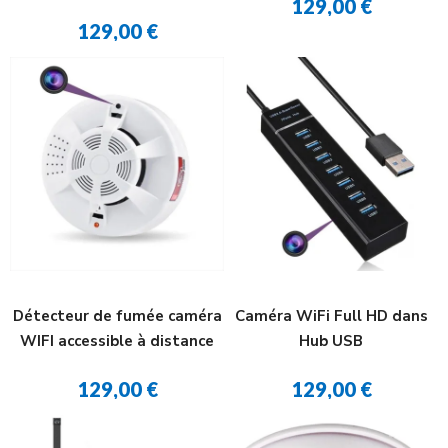
129,00 €
129,00 €
Détecteur de fumée caméra
Caméra WiFi Full HD dans
WIFI accessible à distance
Hub USB
129,00 €
129,00 €