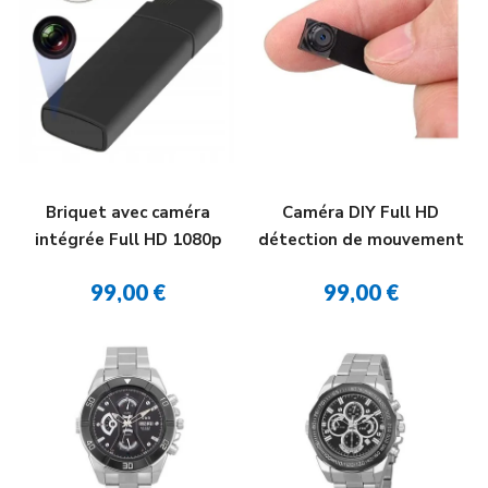
Briquet avec caméra
Caméra DIY Full HD
intégrée Full HD 1080p
détection de mouvement
99,00 €
99,00 €