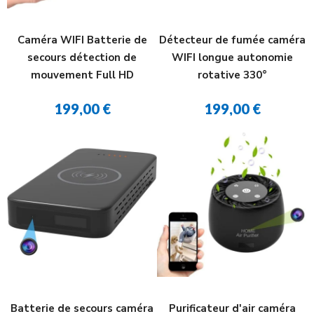
Caméra WIFI Batterie de
Détecteur de fumée caméra
secours détection de
WIFI longue autonomie
mouvement Full HD
rotative 330°
199,00 €
199,00 €
Batterie de secours caméra
Purificateur d'air caméra