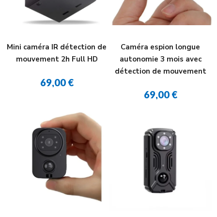
Mini caméra IR détection de
Caméra espion longue
mouvement 2h Full HD
autonomie 3 mois avec
détection de mouvement
69,00 €
69,00 €