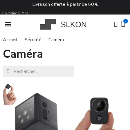
Livraison offerte à partir de 60 €
Boutique à Paris
Accueil
Sécurité
Caméra
Caméra