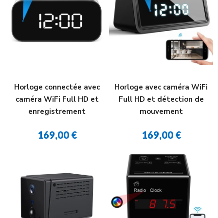
Horloge connectée avec
Horloge avec caméra WiFi
caméra WiFi Full HD et
Full HD et détection de
enregistrement
mouvement
169,00 €
169,00 €