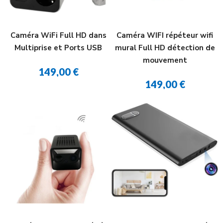
Caméra WiFi Full HD dans
Caméra WIFI répéteur wifi
Multiprise et Ports USB
mural Full HD détection de
mouvement
149,00 €
149,00 €