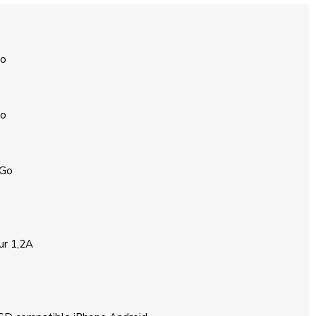
Go
Go
 Go
ur 1,2A