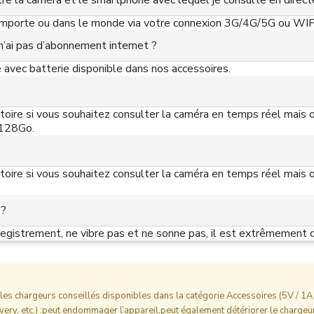
ntre la caméra et le smartphone avec lequel je consulte en direct
’importe ou dans le monde via votre connexion 3G/4G/5G ou WIF
e n’ai pas d’abonnement internet ?
 avec batterie disponible dans nos accessoires.
?
toire si vous souhaitez consulter la caméra en temps réel mais o
 128Go.
?
toire si vous souhaitez consulter la caméra en temps réel mais o
 ?
registrement, ne vibre pas et ne sonne pas, il est extrêmement d
es chargeurs conseillés disponibles dans la catégorie Accessoires (5V / 1A 
ery, etc.) :peut endommager l’appareil,peut également détériorer le chargeur