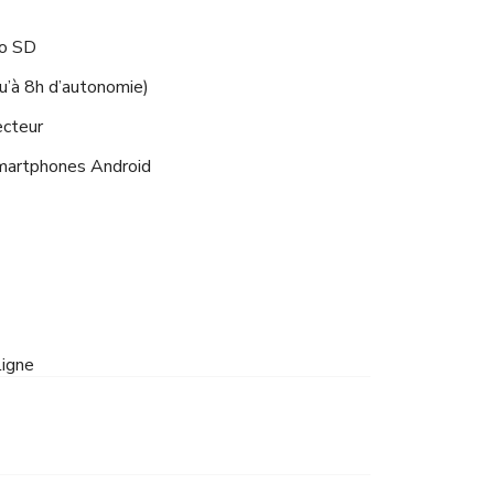
ro SD
qu’à 8h d’autonomie)
ecteur
smartphones Android
ligne