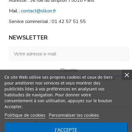
Adresse : 36 rue du simplon 75018 Paris
Mail :
contact@slkon.fr
Service commercial : 01 42 57 51 55
NEWSLETTER
S'inscrire
Ce site Web utilise ses propres cookies et ceux de tiers
Enim quis fugiat consequat elit minim nisi eu occaecat
pour améliorer nos services et vous montrer des
occaecat deserunt aliquip nisi ex deserunt.
publicités liées à vos préférences en analysant vos
habitudes de navigation. Pour donner votre
consentement à son utilisation, appuyez sur le bouton
Accepter.
Politique de cookies
Personnaliser les cookies
© SLKON. Tous droits réservés
J'ACCEPTE